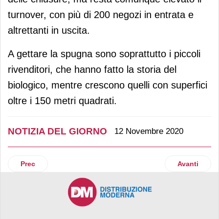
turnover, con più di 200 negozi in entrata e
altrettanti in uscita.
A gettare la spugna sono soprattutto i piccoli
rivenditori, che hanno fatto la storia del
biologico, mentre crescono quelli con superfici
oltre i 150 metri quadrati.
NOTIZIA DEL GIORNO
12 Novembre 2020
Articolo precedente: EDM Awards 2020, tutti i vincitori
Articolo suc
Prec
Avanti