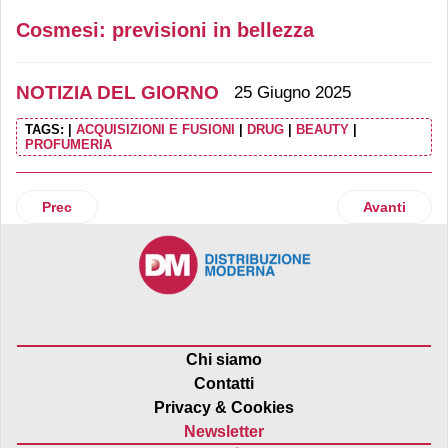
Cosmesi: previsioni in bellezza
NOTIZIA DEL GIORNO
25 Giugno 2025
TAGS:
|
ACQUISIZIONI E FUSIONI
|
DRUG
|
BEAUTY
|
PROFUMERIA
Articolo precedente: Mondadori Store entra nei libri usati
Articolo suc
Prec
Avanti
Chi siamo
Contatti
Privacy & Cookies
Newsletter