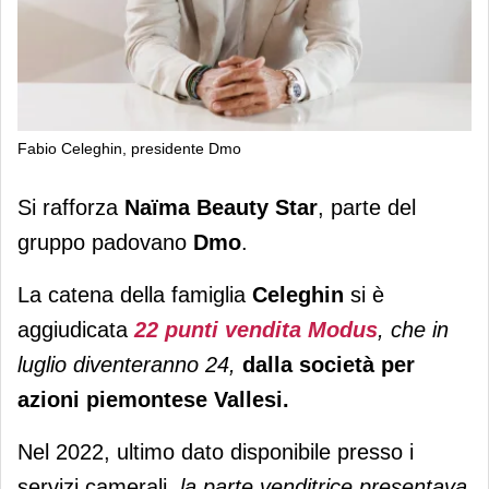
Fabio Celeghin, presidente Dmo
Beauty Star fa 100 con le profumerie
Si rafforza
Naïma Beauty Star
, parte del
Modus
gruppo padovano
Dmo
.
La catena della famiglia
Celeghin
si è
aggiudicata
22 punti vendita Modus
, che in
luglio diventeranno 24,
dalla società per
azioni piemontese Vallesi.
Nel 2022, ultimo dato disponibile presso i
servizi camerali,
la parte venditrice presentava