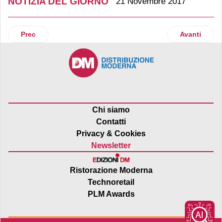
NOTIZIA DEL GIORNO
21 Novembre 2017
Articolo precedente: Kiko Milano lancia il nuovo concept K
Articolo suc
Prec
Avanti
Chi siamo
Contatti
Privacy & Cookies
Newsletter
Ristorazione Moderna
Technoretail
PLM Awards