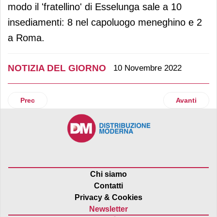
modo il 'fratellino' di Esselunga sale a 10
insediamenti: 8 nel capoluogo meneghino e 2
a Roma.
NOTIZIA DEL GIORNO
10 Novembre 2022
Articolo precedente: Ferrarini: i creditori approvano la pro
Articolo suc
Prec
Avanti
Chi siamo
Contatti
Privacy & Cookies
Newsletter