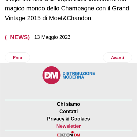
magico mondo dello Champagne con il Grand
Vintage 2015 di Moet&Chandon.
(_NEWS)
13 Maggio 2023
Articolo precedente: Schweppes protagonista della mixolo
Articolo suc
Prec
Avanti
Chi siamo
Contatti
Privacy & Cookies
Newsletter