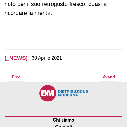
noto per il suo retrogusto fresco, quasi a
ricordare la menta.
(_NEWS)
30 Aprile 2021
Articolo precedente: Fisher-Price presenta una nuova linea d
Articolo suc
Prec
Avanti
Chi siamo
Contatti