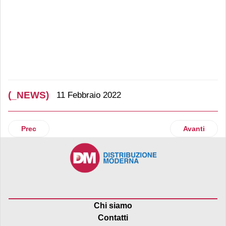
(_NEWS)
11 Febbraio 2022
Articolo precedente: Frullà classico pera-banana: tra esoti
Articolo suc
Prec
Avanti
Chi siamo
Contatti