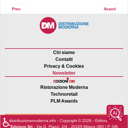
Articolo precedente: Un nuovo Mondadori Bookstore a Pom
Articolo suc
Prec
Avanti
Chi siamo
Contatti
Privacy & Cookies
Newsletter
Ristorazione Moderna
Technoretail
PLM Awards
♿
distribuzionemoderna.info - Copyright © 2026 - Editore:
Edra
Edizioni Srl
- Via G. Piazzi, 2/4 - 20159 Milano (MI) | P. IVA