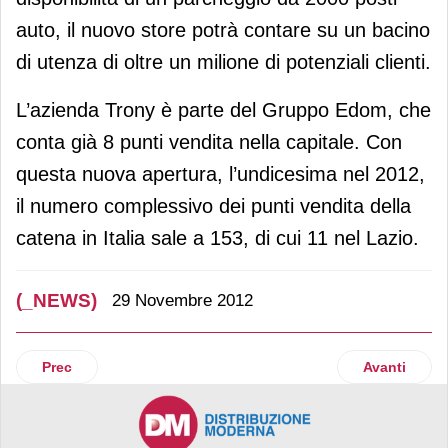
auto, il nuovo store potrà contare su un bacino
di utenza di oltre un milione di potenziali clienti.
L’azienda Trony è parte del Gruppo Edom, che
conta già 8 punti vendita nella capitale. Con
questa nuova apertura, l’undicesima nel 2012,
il numero complessivo dei punti vendita della
catena in Italia sale a 153, di cui 11 nel Lazio.
(_NEWS)
29 Novembre 2012
Articolo precedente: Baby Bazar sbarca in Campania
Articolo suc
Prec
Avanti