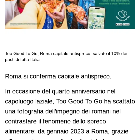
Too Good To Go, Roma capitale antispreco: salvato il 10% dei
pasti di tutta Italia
Too Good To Go, Roma capitale
Roma si conferma capitale antispreco.
antispreco: salvato il 10% dei pasti di
tutta Italia
In occasione del quarto anniversario nel
capoluogo laziale, Too Good To Go ha scattato
una fotografia dell’impegno dei romani nel
contrastare il fenomeno dello spreco
alimentare: da gennaio 2023 a Roma, grazie