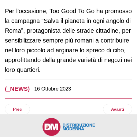
Per l’occasione, Too Good To Go ha promosso
la campagna “Salva il pianeta in ogni angolo di
Roma”, protagonista delle strade cittadine, per
sensibilizzare sempre più romani a contribuire
nel loro piccolo ad arginare lo spreco di cibo,
approfittando della grande varietà di negozi nei
loro quartieri.
(_NEWS)
16 Ottobre 2023
Articolo precedente: Il primo negozio Esselunga in Romag
Articolo suc
Prec
Avanti