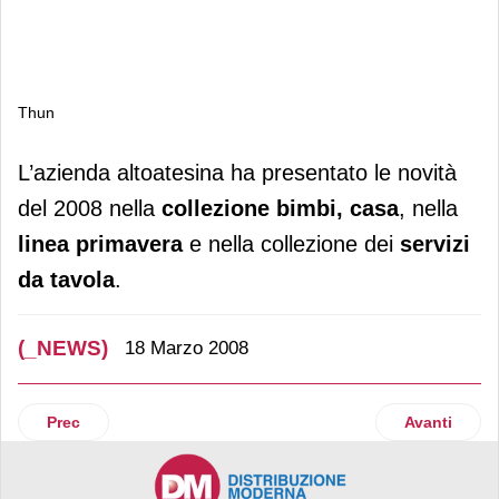
Thun
Thun
L’azienda altoatesina ha presentato le novità
del 2008 nella
collezione bimbi, casa
, nella
linea primavera
e nella collezione dei
servizi
da tavola
.
(_NEWS)
18 Marzo 2008
Articolo precedente: Kraun
Articolo su
Prec
Avanti