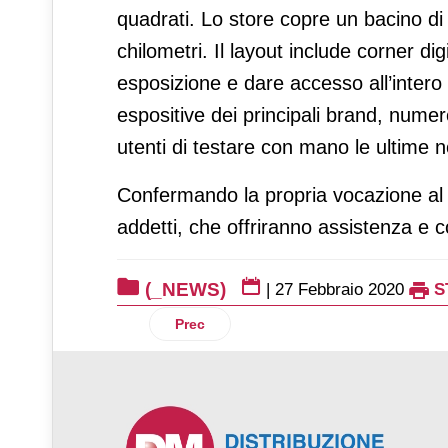
quadrati. Lo store copre un bacino di 
chilometri. Il layout include corner dig
esposizione e dare accesso all’intero 
espositive dei principali brand, num
utenti di testare con mano le ultime n
Confermando la propria vocazione al 
addetti, che offriranno assistenza e co
(_NEWS)
|
27 Febbraio 2020
S
Articolo precedente: San Carlo: al via i
Prec