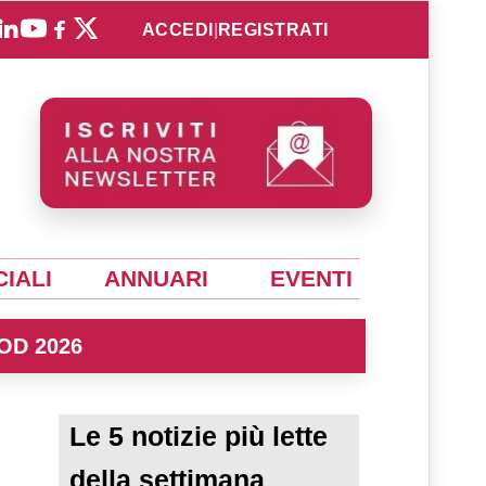
ACCEDI
|
REGISTRATI
IALI
ANNUARI
EVENTI
OD 2026
Le 5 notizie più lette
della settimana