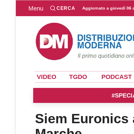
Menu
CERCA
Aggiornato a
giovedì 06 
VIDEO
TGDO
PODCAST
#SPECI
Siem Euronics 
Marche