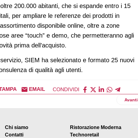
oltre 200.000 abitanti, che si espande entro i 15
itali, per ampliare le referenze dei prodotti in
assortimento disponibile online, oltre a zone
erose aree “touch” e demo, che permetteranno agli
ovità prima dell’acquisto.
servizio, SIEM ha selezionato e formato 25 nuovi
nsulenza di qualità agli utenti.
TAMPA
EMAIL
CONDIVIDI
l concorso "Crea la nuova più gusto"
Artico
Avanti
Chi siamo
Ristorazione Moderna
Contatti
Technoretail