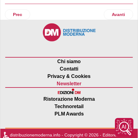
Articolo precedente: Just Eat e Caritas Ambrosiana insieme
Articolo suc
Prec
Avanti
Chi siamo
Contatti
Privacy & Cookies
Newsletter
Ristorazione Moderna
Technoretail
PLM Awards
♿
distribuzionemoderna.info - Copyright © 2026 - Editore:
Edra