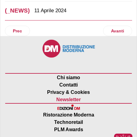
(_NEWS)
11 Aprile 2024
Articolo precedente: Mutti: al via la ricerca di 1.200 collabor
Articolo su
Prec
Avanti
Chi siamo
Contatti
Privacy & Cookies
Newsletter
Ristorazione Moderna
Technoretail
PLM Awards