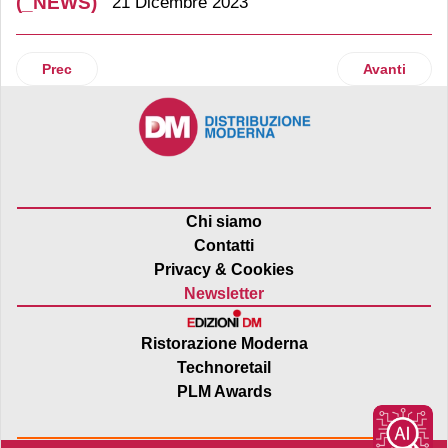
(_NEWS)
21 Dicembre 2023
Articolo precedente: Neinver e Nuveen Real Estate: sì a un 
Articolo suc
Prec
Avanti
Chi siamo
Contatti
Privacy & Cookies
Newsletter
Ristorazione Moderna
Technoretail
PLM Awards