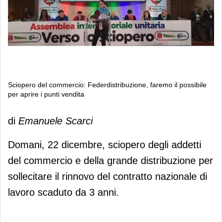
Sciopero del commercio: Federdistribuzione, faremo il possibile
per aprire i punti vendita
Sciopero del commercio:
di
Emanuele Scarci
Federdistribuzione, faremo il
possibile per aprire i punti vendita
Domani, 22 dicembre, sciopero degli addetti
del commercio e della grande distribuzione per
sollecitare il rinnovo del contratto nazionale di
lavoro scaduto da 3 anni.