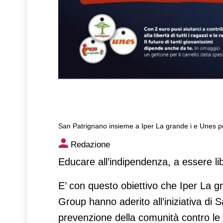
San Patrignano insieme a Iper La grande i e Unes p
San Patrignano insieme a Ipe
Redazione
contro la droga
Educare all’indipendenza, a essere libe
E’ con questo obiettivo che Iper La g
Group hanno aderito all’iniziativa di 
prevenzione della comunità contro le