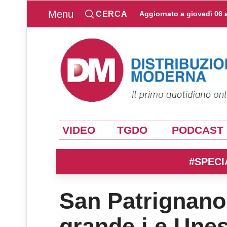
Menu
CERCA
Aggiornato a
giovedì 06 
VIDEO
TGDO
PODCAST
#SPECI
San Patrignano
grande i e Unes