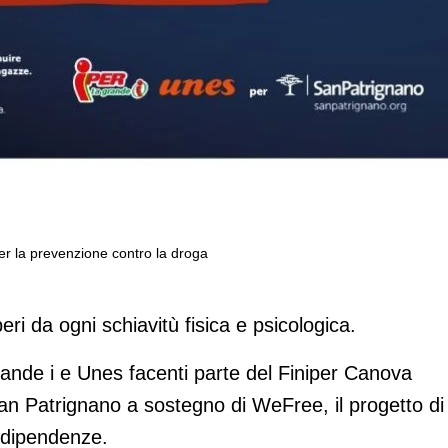
er la prevenzione contro la droga
r La grande i e Unes per la prevenzion
ri da ogni schiavitù fisica e psicologica.
rande i e Unes facenti parte del Finiper Canova
San Patrignano a sostegno di WeFree, il progetto di
 dipendenze.