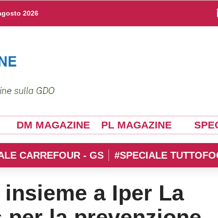
agosto 2026
DM MAGAZINE
PL MAGAZINE
SPEC
ALE CARREFOUR - GS
#SPECIALE TUTTOFO
 insieme a Iper La
 per la prevenzione