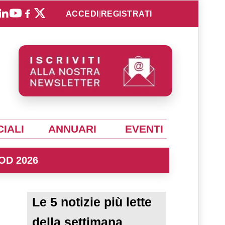
ACCEDI
|
REGISTRATI
IALI
ANNUARI
EVENTI
OD 2026
Le 5 notizie più lette
della settimana