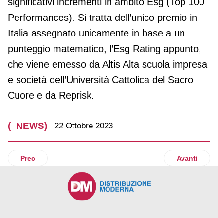
significativi incrementi in ambito Esg (Top 100
Performances). Si tratta dell’unico premio in
Italia assegnato unicamente in base a un
punteggio matematico, l’Esg Rating appunto,
che viene emesso da Altis Alta scuola impresa
e società dell’Università Cattolica del Sacro
Cuore e da Reprisk.
(_NEWS)
22 Ottobre 2023
Articolo precedente: Acquisti online: il commercio digitale 
Articolo suc
Prec
Avanti