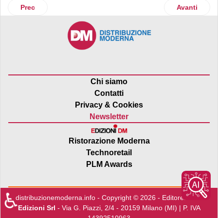
Articolo precedente: Re-Nature Italy: il valore delle oasi
Articolo suc
Prec
Avanti
Chi siamo
Contatti
Privacy & Cookies
Newsletter
Ristorazione Moderna
Technoretail
PLM Awards
♿
distribuzionemoderna.info - Copyright © 2026 - Editore:
Edra
Edizioni Srl
- Via G. Piazzi, 2/4 - 20159 Milano (MI) | P. IVA
14392510963