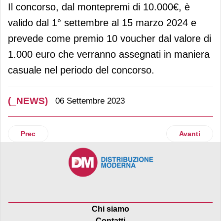
Il concorso, dal montepremi di 10.000€, è
valido dal 1° settembre al 15 marzo 2024 e
prevede come premio 10 voucher dal valore di
1.000 euro che verranno assegnati in maniera
casuale nel periodo del concorso.
(_NEWS)
06 Settembre 2023
Articolo precedente: Novità in casa Whirlpool
Articolo succ
Prec
Avanti
Chi siamo
Contatti