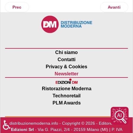
Articolo precedente: Superdrug Italia: arrivano tre nuovi m
Articolo suc
Prec
Avanti
Chi siamo
Contatti
Privacy & Cookies
Newsletter
Ristorazione Moderna
Technoretail
PLM Awards
♿
distribuzionemoderna.info - Copyright © 2026 - Editore:
Edra
Edizioni Srl
- Via G. Piazzi, 2/4 - 20159 Milano (MI) | P. IVA