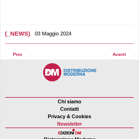
(_NEWS)
03 Maggio 2024
Articolo precedente: Conad Superstore riapre a Quartu S. E
Articolo suc
Prec
Avanti
Chi siamo
Contatti
Privacy & Cookies
Newsletter