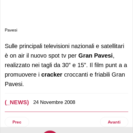
Pavesi
Pavesi
Sulle principali televisioni nazionali e satellitari
è on air il nuovo spot tv per
Gran Pavesi
,
realizzato nei tagli da 30” e 15”. Il film punt a a
promuovere i
cracker
croccanti e friabili Gran
Pavesi.
(_NEWS)
24 Novembre 2008
Articolo precedente: Istat
Articolo suc
Prec
Avanti