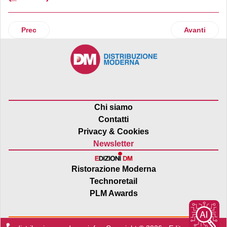
Articolo precedente: Federalimentare
Articolo suc
Prec
Avanti
Chi siamo
Contatti
Privacy & Cookies
Newsletter
Ristorazione Moderna
Technoretail
PLM Awards