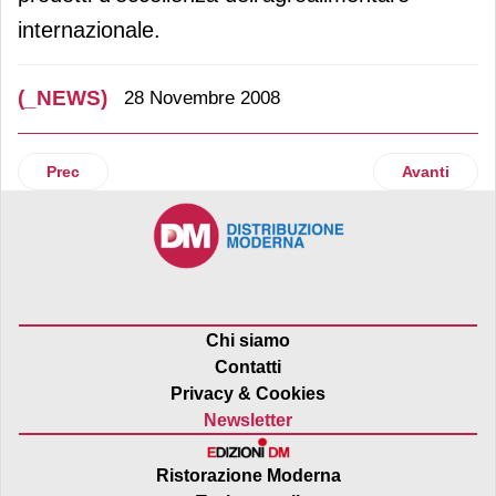
internazionale.
(_NEWS)
28 Novembre 2008
Articolo precedente: Trony
Articolo suc
Prec
Avanti
Chi siamo
Contatti
Privacy & Cookies
Newsletter
Ristorazione Moderna