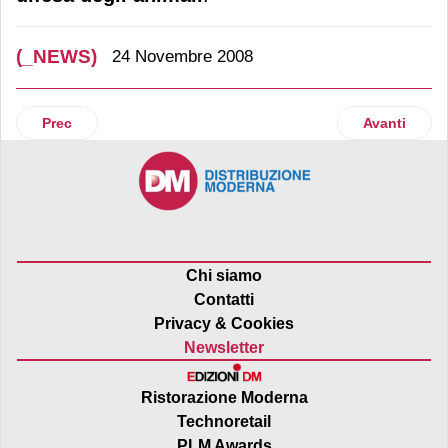
(_NEWS)
24 Novembre 2008
Articolo precedente: Stati Uniti
Articolo suc
Prec
Avanti
Chi siamo
Contatti
Privacy & Cookies
Newsletter
Ristorazione Moderna
Technoretail
PLM Awards