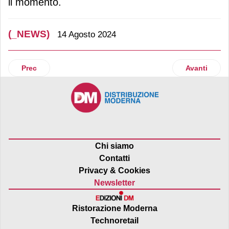
il momento.
(_NEWS)
14 Agosto 2024
Articolo precedente: Gruppo Mondadori: opzioni di acquist
Articolo suc
Prec
Avanti
Chi siamo
Contatti
Privacy & Cookies
Newsletter
Ristorazione Moderna
Technoretail