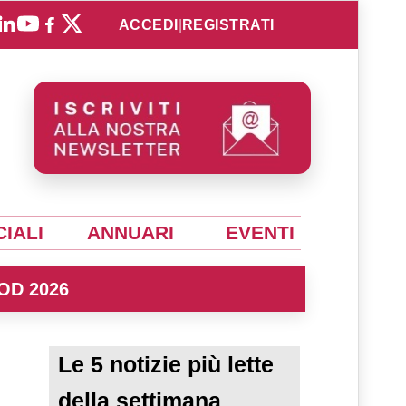
ACCEDI
|
REGISTRATI
IALI
ANNUARI
EVENTI
OD 2026
Le 5 notizie più lette
della settimana