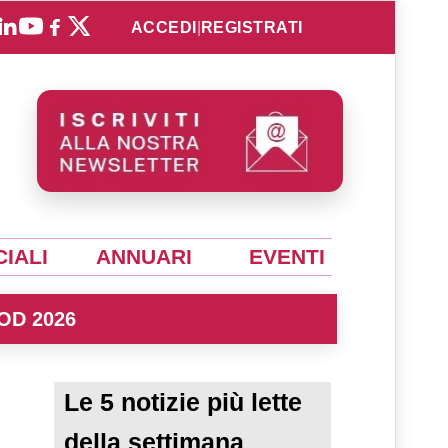
ACCEDI
|
REGISTRATI
IALI
ANNUARI
EVENTI
OD 2026
Le 5 notizie più lette
della settimana