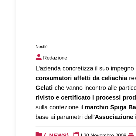
Nestlé
Nestlé
Redazione
L’azienda concretizza il suo impegno
consumatori affetti da celiachia
rea
Gelati
che vanno incontro alle partico
rivisto e certificato i processi pro
sulla confezione il
marchio Spiga Ba
base ai parametri dell’
Associazione i
(_NEWS)
|
20 Novembre 2008