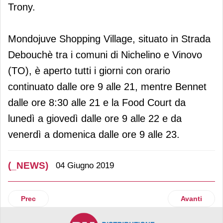
Trony.
Mondojuve Shopping Village, situato in Strada
Debouchè tra i comuni di Nichelino e Vinovo
(TO), è aperto tutti i giorni con orario
continuato dalle ore 9 alle 21, mentre Bennet
dalle ore 8:30 alle 21 e la Food Court da
lunedì a giovedì dalle ore 9 alle 22 e da
venerdì a domenica dalle ore 9 alle 23.
(_NEWS)
04 Giugno 2019
Articolo precedente: Varta propone novità dedicate a Pets 
Articolo suc
Prec
Avanti