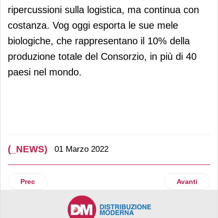
ripercussioni sulla logistica, ma continua con
costanza. Vog oggi esporta le sue mele
biologiche, che rappresentano il 10% della
produzione totale del Consorzio, in più di 40
paesi nel mondo.
(_NEWS)
01 Marzo 2022
Articolo precedente: “Crai Camp Italia” con Carlton Myers pe
Articolo suc
Prec
Avanti