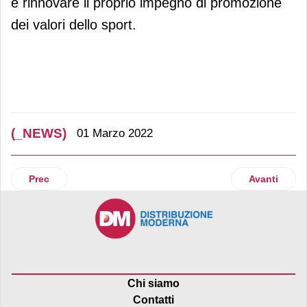
e rinnovare il proprio impegno di promozione
dei valori dello sport.
(_NEWS)
01 Marzo 2022
Articolo precedente: Conad riapre ad Albissola Marina (Sv)
Articolo suc
Prec
Avanti
Chi siamo
Contatti