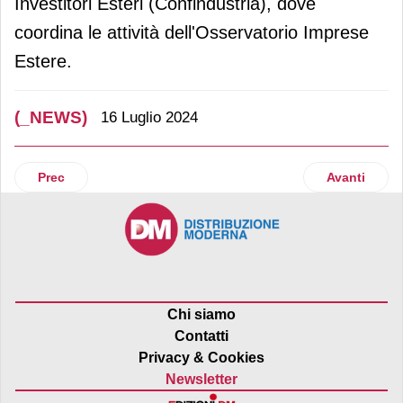
Investitori Esteri (Confindustria), dove
coordina le attività dell'Osservatorio Imprese
Estere.
(_NEWS)
16 Luglio 2024
Articolo precedente: Bilancio 2023, Apofruit chiude con un 
Articolo suc
Prec
Avanti
Chi siamo
Contatti
Privacy & Cookies
Newsletter