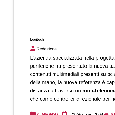
Logitech
Logitech
Redazione
L’azienda specializzata nella progett
periferiche ha presentato la nuova ta
contenuti multimediali presenti su pc 
della mano, la nuova referenza è cap
distanza attraverso un
mini-teleco
che come controller direzionale per n
(_NEWS)
|
22 Gennaio 2008
S