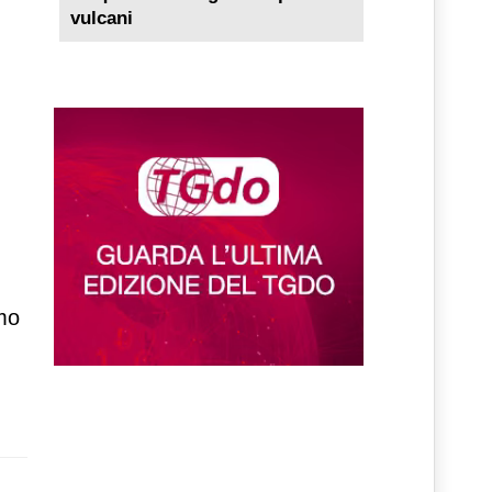
vulcani
lmo
d