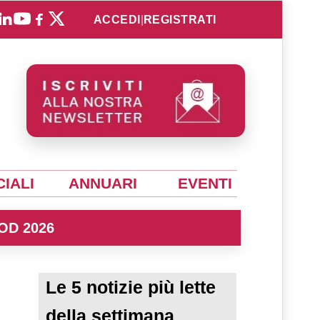
ACCEDI
|
REGISTRATI
IALI
ANNUARI
EVENTI
OD 2026
Le 5 notizie più lette
della settimana