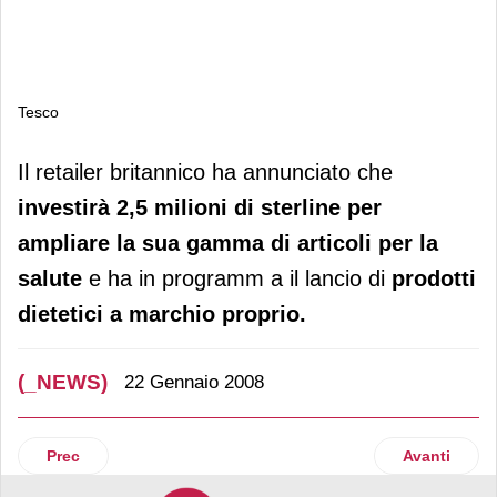
Tesco
Tesco
Il retailer britannico ha annunciato che
investirà 2,5 milioni di sterline per
ampliare la sua gamma di articoli per la
salute
e ha in programm a il lancio di
prodotti
dietetici a marchio proprio.
(_NEWS)
22 Gennaio 2008
Articolo precedente: Logitech
Articolo suc
Prec
Avanti