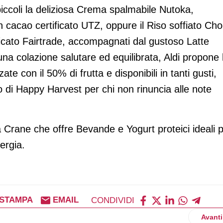
piccoli la deliziosa Crema spalmabile Nutoka,
n cacao certificato UTZ, oppure il Riso soffiato Ch
icato Fairtrade, accompagnati dal gustoso Latte
 una colazione salutare ed equilibrata, Aldi propone 
te con il 50% di frutta e disponibili in tanti gusti,
o di Happy Harvest per chi non rinuncia alle note
nea Crane che offre Bevande e Yogurt proteici ideali 
ergia.
STAMPA
EMAIL
CONDIVIDI
mpegno al fianco del Cous Cous Fest
Artico
Avanti