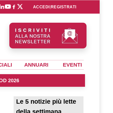
ACCEDI
|
REGISTRATI
IALI
ANNUARI
EVENTI
OD 2026
Le 5 notizie più lette
della settimana