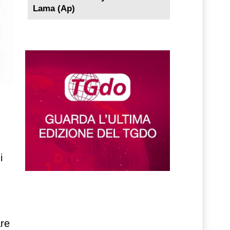
Lama (Ap)
i
are