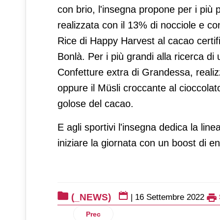
con brio, l'insegna propone per i più 
realizzata con il 13% di nocciole e co
Rice di Happy Harvest al cacao certif
Bonlà. Per i più grandi alla ricerca di
Confetture extra di Grandessa, realizza
oppure il Müsli croccante al cioccolat
golose del cacao.
E agli sportivi l'insegna dedica la li
iniziare la giornata con un boost di en
(_NEWS)
|
16 Settembre 2022
Articolo precedente: Conad rinnova l’i
Prec