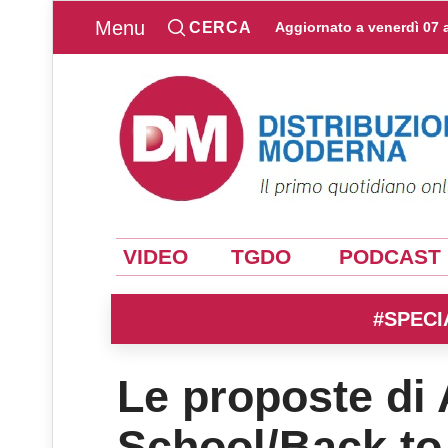
Menu
CERCA
Aggiornato a
venerdì 07 
VIDEO
TGDO
PODCAST
#SPECI
Le proposte di 
School/Back to