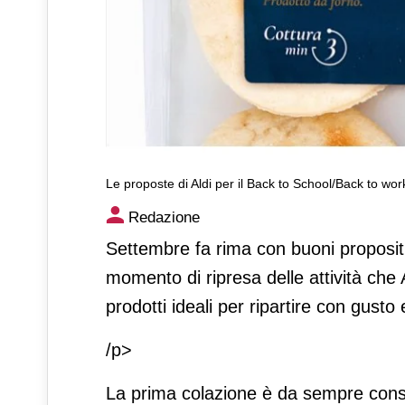
Le proposte di Aldi per il Back to School/Back to wor
Le proposte di Aldi per il B
Redazione
Settembre fa rima con buoni propositi e
momento di ripresa delle attività che
prodotti ideali per ripartire con gusto
/p>
La prima colazione è da sempre conside