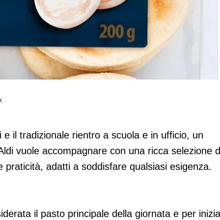
k
ack to School/Back to work
 il tradizionale rientro a scuola e in ufficio, un
 Aldi vuole accompagnare con una ricca selezione d
 e praticità, adatti a soddisfare qualsiasi esigenza.
rata il pasto principale della giornata e per inizi