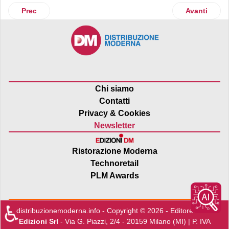
Articolo precedente: Centrale del Latte di Roma: i pediatri 
Articolo suc
Prec
Avanti
Chi siamo
Contatti
Privacy & Cookies
Newsletter
Ristorazione Moderna
Technoretail
PLM Awards
♿
distribuzionemoderna.info - Copyright © 2026 - Editore:
Edra
Edizioni Srl
- Via G. Piazzi, 2/4 - 20159 Milano (MI) | P. IVA