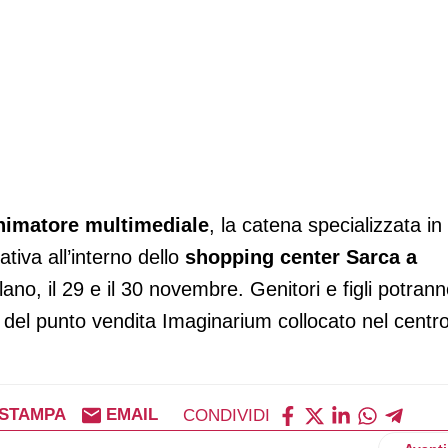
nimatore multimediale
, la catena specializzata in
iativa all’interno dello
shopping center Sarca a
ilano, il 29 e il 30 novembre. Genitori e figli potran
o del punto vendita Imaginarium collocato nel centr
STAMPA
EMAIL
CONDIVIDI
Artico