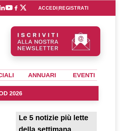
ACCEDI
|
REGISTRATI
IALI
ANNUARI
EVENTI
OD 2026
Le 5 notizie più lette
della settimana