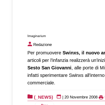
Imaginarium
Imaginarium
Redazione
Per promuovere
Swinxs, il nuovo a
articoli per l’infanzia realizzerà un’iniz
Sesto San Giovanni
, alle porte di M
infatti sperimentare Swinxs all’intern
commerciale.
(_NEWS)
|
20 Novembre 2008
Articolo precedente: Havana Club