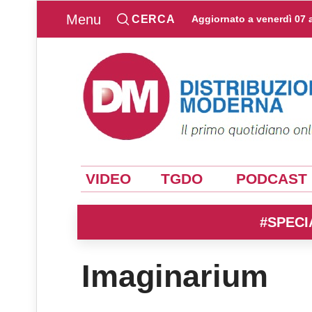
Menu
CERCA
Aggiornato a
venerdì 07 
VIDEO
TGDO
PODCAST
#SPECI
Imaginarium