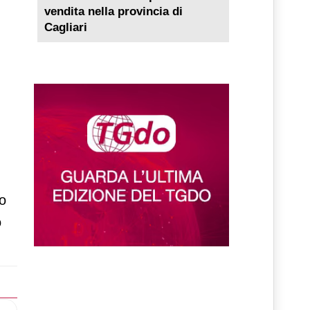
vendita nella provincia di
Cagliari
no
o
lo successivo: Unilever