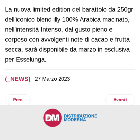
La nuova limited edition del barattolo da 250gr
dell’iconico blend illy 100% Arabica macinato,
nell’intensità Intenso, dal gusto pieno e
corposo con avvolgenti note di cacao e frutta
secca, sarà disponibile da marzo in esclusiva
per Esselunga.
(_NEWS)
27 Marzo 2023
Articolo precedente: Metro Italia, nell’accordo aziendale più
Articolo su
Prec
Avanti