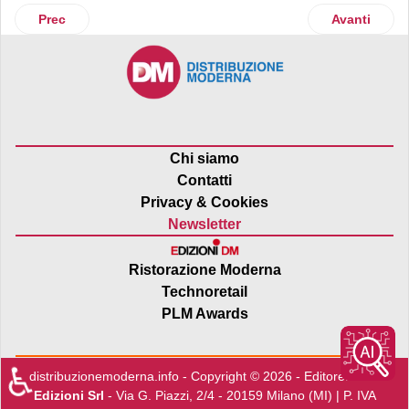
Articolo precedente: Polli sigla un accordo con Shopfully pe
Articolo suc
Prec
Avanti
Chi siamo
Contatti
Privacy & Cookies
Newsletter
Ristorazione Moderna
Technoretail
PLM Awards
♿
distribuzionemoderna.info - Copyright © 2026 - Editore:
Edra
Edizioni Srl
- Via G. Piazzi, 2/4 - 20159 Milano (MI) | P. IVA