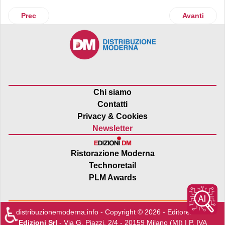
Articolo precedente: Bauli lancia il Pandoro e il Panettone i
Articolo suc
Prec
Avanti
Chi siamo
Contatti
Privacy & Cookies
Newsletter
Ristorazione Moderna
Technoretail
PLM Awards
♿
distribuzionemoderna.info - Copyright © 2026 - Editore:
Edra
Edizioni Srl
- Via G. Piazzi, 2/4 - 20159 Milano (MI) | P. IVA