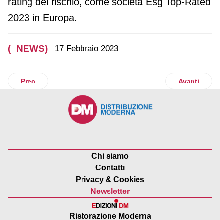
rating del rischio, come società Esg Top-Rated
2023 in Europa.
(_NEWS)
17 Febbraio 2023
Articolo precedente: Muffin e i Muffin Choco Schär: nuova 
Articolo suc
Prec
Avanti
Chi siamo
Contatti
Privacy & Cookies
Newsletter
Ristorazione Moderna