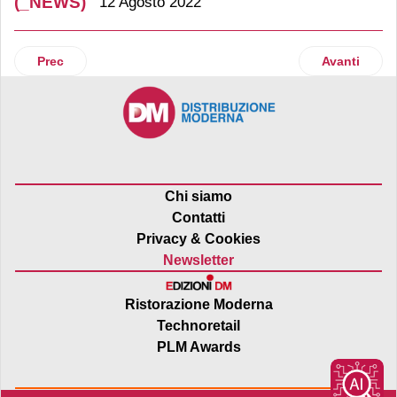
(_NEWS)
12 Agosto 2022
Articolo precedente: Dimmidisì si conferma un’entusiasta s
Articolo su
Prec
Avanti
Chi siamo
Contatti
Privacy & Cookies
Newsletter
Ristorazione Moderna
Technoretail
PLM Awards