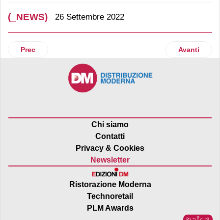
(_NEWS)
26 Settembre 2022
Articolo precedente: Oleificio Zucchi sponsor della Cremo
Articolo succ
Prec
Avanti
Chi siamo
Contatti
Privacy & Cookies
Newsletter
Ristorazione Moderna
Technoretail
PLM Awards