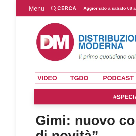
Menu
CERCA
Aggiornato a
sabato 08 
VIDEO
TGDO
PODCAST
#SPECI
Gimi: nuovo co
di novità”