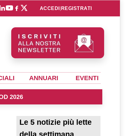
ACCEDI
|
REGISTRATI
IALI
ANNUARI
EVENTI
OD 2026
Le 5 notizie più lette
della settimana