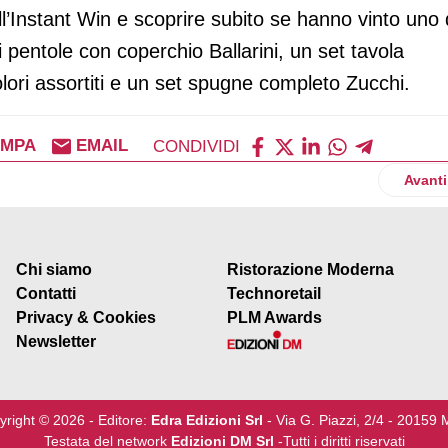
all’Instant Win e scoprire subito se hanno vinto uno 
di pentole con coperchio Ballarini, un set tavola
lori assortiti e un set spugne completo Zucchi.
AMPA
EMAIL
CONDIVIDI
miche di settore
Artico
Avanti
Chi siamo
Ristorazione Moderna
Contatti
Technoretail
Privacy & Cookies
PLM Awards
Newsletter
yright © 2026 - Editore:
Edra Edizioni Srl
- Via G. Piazzi, 2/4 - 20159 
Testata del network
Edizioni DM Srl
-Tutti i diritti riservati