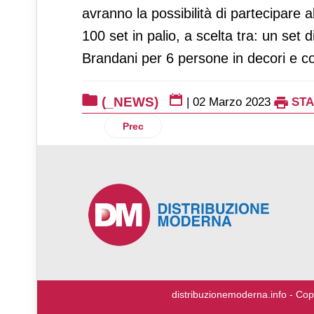
avranno la possibilità di partecipare 
100 set in palio, a scelta tra: un set 
Brandani per 6 persone in decori e co
(_NEWS)
|
02 Marzo 2023
ST
Articolo precedente: Heura sfida le dina
Prec
♿
distribuzionemoderna.info - Cop