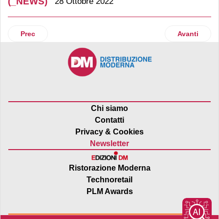
(_NEWS)
28 Ottobre 2022
Articolo precedente: Conad Nord Ovest a sostegno del proge
Articolo suc
Prec
Avanti
Chi siamo
Contatti
Privacy & Cookies
Newsletter
Ristorazione Moderna
Technoretail
PLM Awards