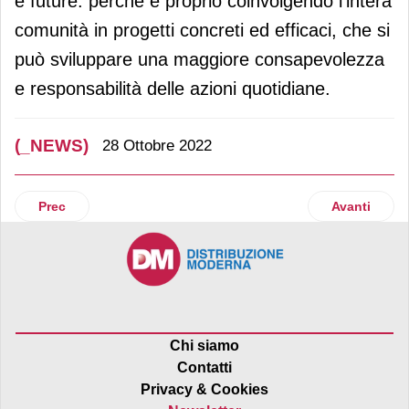
e future: perché è proprio coinvolgendo l’intera
comunità in progetti concreti ed efficaci, che si
può sviluppare una maggiore consapevolezza
e responsabilità delle azioni quotidiane.
(_NEWS)
28 Ottobre 2022
Articolo precedente: Foodlab: due novità per il salmone F
Articolo suc
Prec
Avanti
Chi siamo
Contatti
Privacy & Cookies