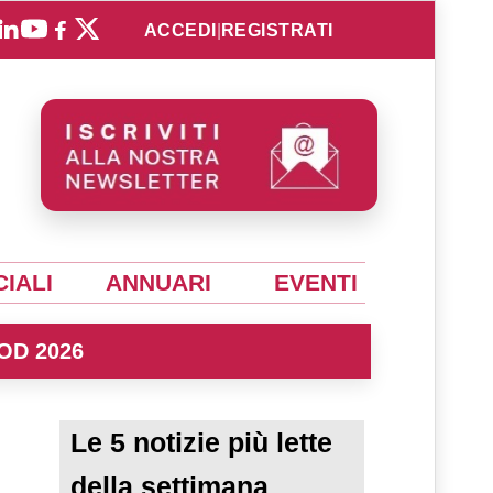
ACCEDI
|
REGISTRATI
IALI
ANNUARI
EVENTI
OD 2026
Le 5 notizie più lette
della settimana