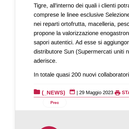
Tigre, all’interno dei quali i clienti 
comprese le linee esclusive Selezione 
nei reparti ortofrutta, macelleria, pe
propone la valorizzazione enogastrono
sapori autentici. Ad esse si aggiungon
distributore Sun (Supermercati uniti n
aderisce.
In totale quasi 200 nuovi collaboratori
(_NEWS)
|
29 Maggio 2023
ST
Articolo precedente: Al via la stagione 
Prec