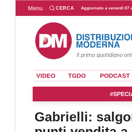
Menu
CERCA
Aggiornato a
venerdì 07 
VIDEO
TGDO
PODCAST
#SPECI
Gabrielli: salgo
punti vendita a