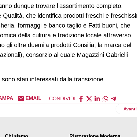
potranno dunque trovare l’assortimento completo,
Qualità, che identifica prodotti freschi e freschiss
scheria, formaggi e banco taglio e Fatti buoni, che
mica della cultura e tradizione locale attraverso
o gli oltre duemila prodotti Consilia, la marca del
azionali), consorzio al quale Magazzini Gabrielli
 sono stati interessati dalla transizione.
AMPA
EMAIL
CONDIVIDI
del kiwi Zespri origine Nuova Zelanda
Artico
Avanti
Chi siamo
Ristorazione Moderna