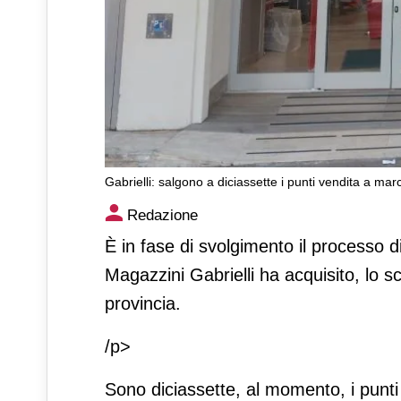
Gabrielli: salgono a diciassette i punti vendita a mar
Gabrielli: salgono a diciasse
Redazione
È in fase di svolgimento il processo d
Magazzini Gabrielli ha acquisito, lo s
provincia.
/p>
Sono diciassette, al momento, i punt