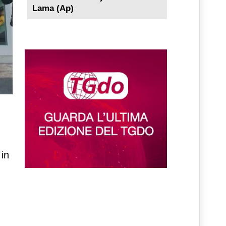
Lama (Ap)
 in