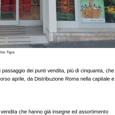
chio Tigre
tte i punti vendita a marchio Tigre
i passaggio dei punti vendita, più di cinquanta, che
corso aprile, da Distribuzione Roma nella capitale e
i vendita che hanno già insegne ed assortimento