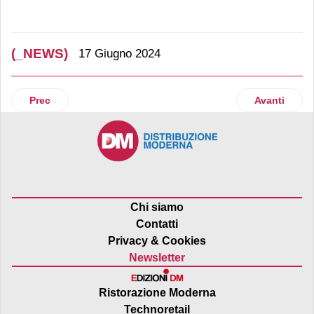
(_NEWS)
17 Giugno 2024
Articolo precedente: Bofrost arricchisce le sue pizze con l
Articolo suc
Prec
Avanti
Chi siamo
Contatti
Privacy & Cookies
Newsletter
Ristorazione Moderna
Technoretail