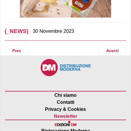
(_NEWS)
30 Novembre 2023
Articolo precedente: Lg Electronics annuncia una nuova str
Articolo suc
Prec
Avanti
Chi siamo
Contatti
Privacy & Cookies
Newsletter
Ristorazione Moderna