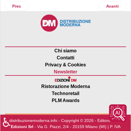
Articolo precedente: Apicoltura Piana capovolge il mondo d
Articolo suc
Prec
Avanti
Chi siamo
Contatti
Privacy & Cookies
Newsletter
Ristorazione Moderna
Technoretail
PLM Awards
♿
distribuzionemoderna.info - Copyright © 2026 - Editore:
Edra
Edizioni Srl
- Via G. Piazzi, 2/4 - 20159 Milano (MI) | P. IVA